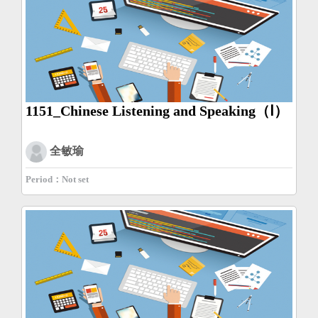
1151_Chinese Listening and Speaking（Ⅰ）
全敏瑜
Period：Not set