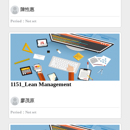
陳性惠
Period：Not set
1151_Lean Management
廖茂原
Period：Not set